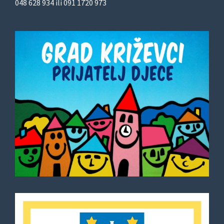
048 628 934 ili 091 1720 973