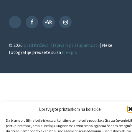
Facebook
TripAdvisor
Instagram
TikTok
© 2026
Grad Križevci
|
Izjava o pristupačnosti
| Neke
fotografije preuzete su sa
Freepik
Upravljajte pristankom na kolačiće
Da bismo pružili najbolje iskustvo, koristimo tehnologije poput kolačića za čuvanje i/il
pristup informacijama o uređaju. Suglasnost s ovim tehnologijama će nam omogućit
da obrađujemo podatke kao što su ponašanje pri pregledavanju ili jedinstveni ID-ovi