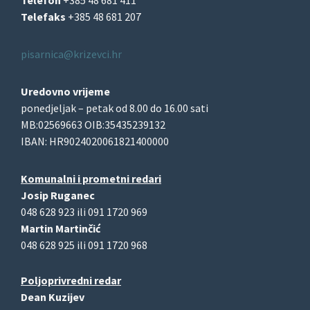
Telefaks
+385 48 681 207
pisarnica@krizevci.hr
Uredovno vrijeme
ponedjeljak – petak od 8.00 do 16.00 sati
MB:02569663 OIB:35435239132
IBAN: HR9024020061821400000
Komunalni i prometni redari
Josip Ruganec
048 628 923 ili 091 1720 969
Martin Martinčić
048 628 925 ili 091 1720 968
Poljoprivredni redar
Dean Kuzijev