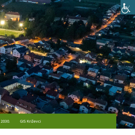
 2030.
GIS Križevci