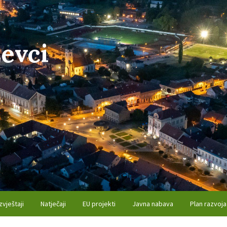
evci
zvještaji
Natječaji
EU projekti
Javna nabava
Plan razvoja