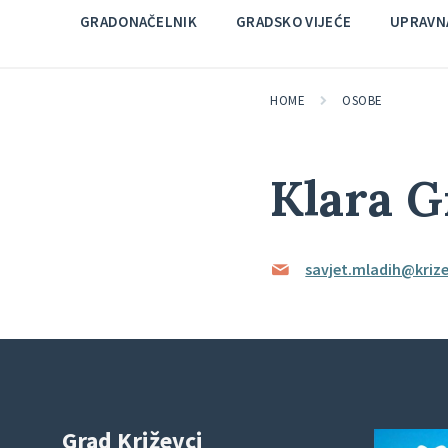
GRADONAČELNIK
GRADSKO VIJEĆE
UPRAVNA
HOME
OSOBE
Klara G
savjet.mladih@krize
Grad Križevci