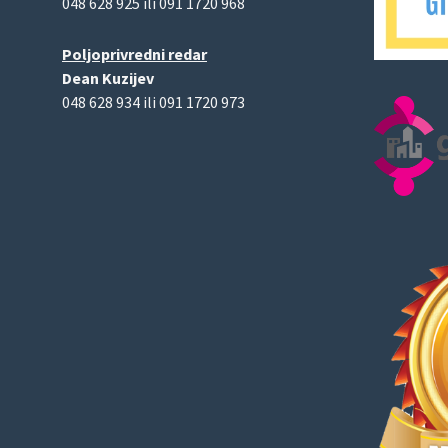
048 628 925 ili 091 1720 968
Poljoprivredni redar
Dean Kuzijev
048 628 934 ili 091 1720 973