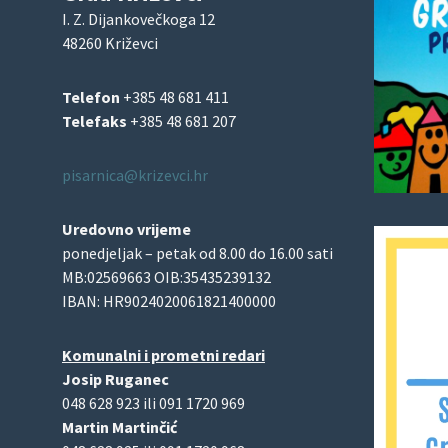
I. Z. Dijankovečkoga 12
48260 Križevci
Telefon
+385 48 681 411
Telefaks
+385 48 681 207
pisarnica@krizevci.hr
Uredovno vrijeme
ponedjeljak – petak od 8.00 do 16.00 sati
MB:02569663 OIB:35435239132
IBAN: HR9024020061821400000
Komunalni i prometni redari
Josip Ruganec
048 628 923 ili 091 1720 969
Martin Martinčić