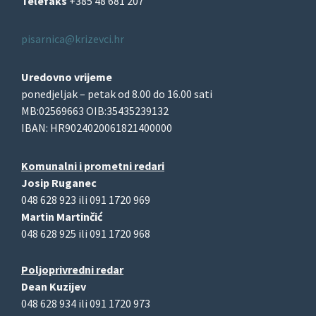
Telefaks
+385 48 681 207
pisarnica@krizevci.hr
Uredovno vrijeme
ponedjeljak – petak od 8.00 do 16.00 sati
MB:02569663 OIB:35435239132
IBAN: HR9024020061821400000
Komunalni i prometni redari
Josip Ruganec
048 628 923 ili 091 1720 969
Martin Martinčić
048 628 925 ili 091 1720 968
Poljoprivredni redar
Dean Kuzijev
048 628 934 ili 091 1720 973