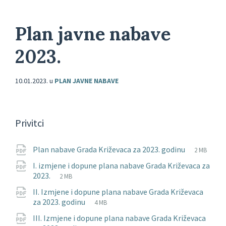
Plan javne nabave
2023.
10.01.2023.
u
PLAN JAVNE NABAVE
Privitci
File
pdf
File
Plan nabave Grada Križevaca za 2023. godinu
2 MB
extension
size:
I. izmjene i dopune plana nabave Grada Križevaca za
File
pdf
File
2023.
2 MB
extension:
size:
II. Izmjene i dopune plana nabave Grada Križevaca
File
pdf
File
za 2023. godinu
4 MB
extension:
size:
III. Izmjene i dopune plana nabave Grada Križevaca