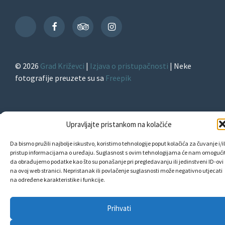
Facebook
TripAdvisor
Instagram
TikTok
© 2026
Grad Križevci
|
Izjava o pristupačnosti
| Neke
fotografije preuzete su sa
Freepik
Upravljajte pristankom na kolačiće
Da bismo pružili najbolje iskustvo, koristimo tehnologije poput kolačića za čuvanje i/il
pristup informacijama o uređaju. Suglasnost s ovim tehnologijama će nam omogućit
da obrađujemo podatke kao što su ponašanje pri pregledavanju ili jedinstveni ID-ovi
na ovoj web stranici. Nepristanak ili povlačenje suglasnosti može negativno utjecati
na određene karakteristike i funkcije.
Prihvati