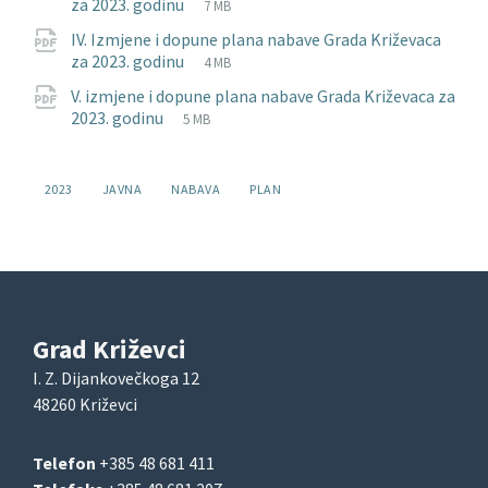
File
pdf
File
za 2023. godinu
7 MB
extension:
size:
IV. Izmjene i dopune plana nabave Grada Križevaca
File
pdf
File
za 2023. godinu
4 MB
extension:
size:
V. izmjene i dopune plana nabave Grada Križevaca za
File
pdf
File
2023. godinu
5 MB
extension:
size:
Oznake:
2023
JAVNA
NABAVA
PLAN
Grad Križevci
I. Z. Dijankovečkoga 12
48260 Križevci
Telefon
+385 48 681 411