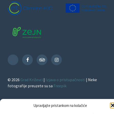
Facebook
TripAdvisor
Instagram
TikTok
© 2026
Grad Križevci
|
Izjava o pristupačnosti
| Neke
fotografije preuzete su sa
Freepik
Upravljajte pristankom na kolačiće