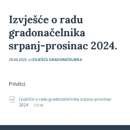
Izvješće o radu
gradonačelnika
srpanj-prosinac 2024.
29.04.2025.
u
IZVJEŠĆA GRADONAČELNIKA
Privitci
Izvješće o radu gradonačelnika srpanj-prosinac
File
pdf
File
2024
175 kB
extension:
size: