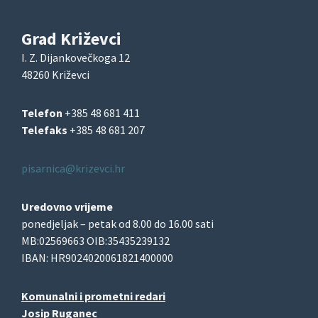
Grad Križevci
I. Z. Dijankovečkoga 12
48260 Križevci
Telefon
+385 48 681 411
Telefaks
+385 48 681 207
pisarnica@krizevci.hr
Uredovno vrijeme
ponedjeljak – petak od 8.00 do 16.00 sati
MB:02569663 OIB:35435239132
IBAN: HR9024020061821400000
Komunalni i prometni redari
Josip Ruganec