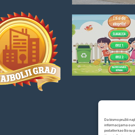
Da bismo pružili najb
informacijama o ur
podatke kao što su p