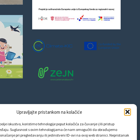
Upravljajte pristankom na kolačiće
olje iskustvo, koristimo tehnologije poput kolačića za čuvanje i/ili pristup
eđaju. Suglasnost s ovim tehnologijama će nam omogućiti da obrađujemo
onašanje pri pregledavanju ili jedinstveni ID-ovi na ovoj web stranici. Nepristanak