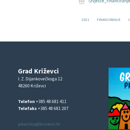
Izvjesce_financiran
Oznake:
2021
FINANCIRANJE
Grad Križevci
I. Z. Dijankovečkoga 12
48260 Križevci
Telefon
+385 48 681 411
Telefaks
+385 48 681 207
pisarnica@krizevci.hr