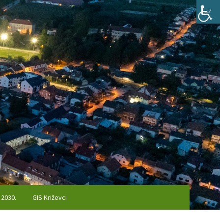
 2030.
GIS Križevci