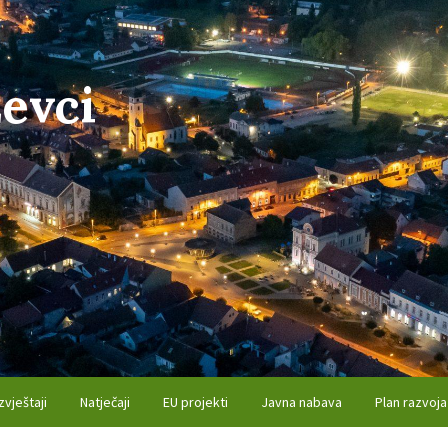
evci
zvještaji
Natječaji
EU projekti
Javna nabava
Plan razvoja