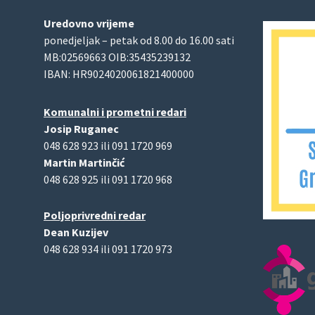
Uredovno vrijeme
ponedjeljak – petak od 8.00 do 16.00 sati
MB:02569663 OIB:35435239132
IBAN: HR9024020061821400000
Komunalni i prometni redari
Josip Ruganec
048 628 923 ili 091 1720 969
Martin Martinčić
048 628 925 ili 091 1720 968
Poljoprivredni redar
Dean Kuzijev
048 628 934 ili 091 1720 973