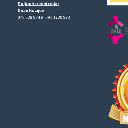
Poljoprivredni redar
Dean Kuzijev
048 628 934 ili 091 1720 973