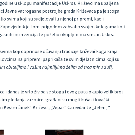
 godine u sklopu manifestacije Uskrs u Križevcima upaljena
ici Javne vatrogasne postrojbe grada Križevaca pa je stoga
o svima koji su sudjelovali u njenoj pripremi, kao i
 Zapovjednik je tom prigodom zahvalio svojim kolegama koji
gasnih intervencija te poželio okupljenima sretan Uskrs.
vima koji doprinose očuvanju tradicije križevačkoga kraja.
lovcima na pripremi paprikaša te svim djelatnicima koji su
m obiteljima i vašim najmilijima želim od srca mir u duši,
 i danas je vrlo živ pa se stoga i ovog puta okupio velik broj
Osim gledanja vuzmice, građani su mogli kušati lovački
ran Kesterčanek“ Križevci, „Vepar“ Carevdar te „Jelen¸“