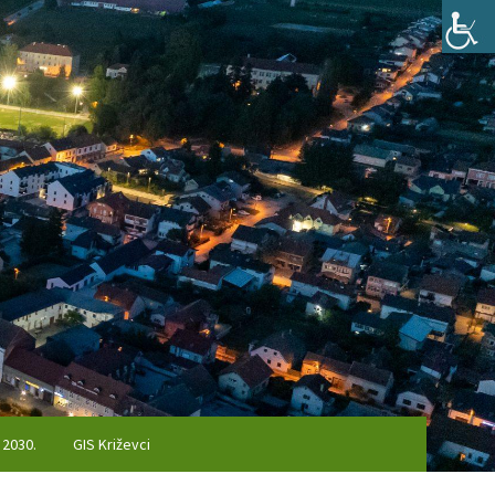
 2030.
GIS Križevci