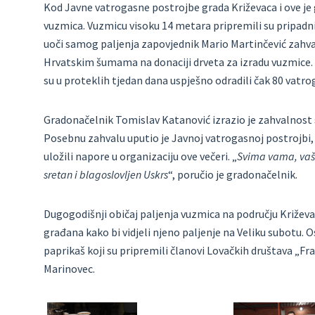
Kod Javne vatrogasne postrojbe grada Križevaca i ove je
vuzmica. Vuzmicu visoku 14 metara pripremili su pripadn
uoči samog paljenja zapovjednik Mario Martinčević zahvali
Hrvatskim šumama na donaciji drveta za izradu vuzmice.
su u proteklih tjedan dana uspješno odradili čak 80 vatro
Gradonačelnik Tomislav Katanović izrazio je zahvalnost s
Posebnu zahvalu uputio je Javnoj vatrogasnoj postrojbi, 
uložili napore u organizaciju ove večeri. „
Svima vama, vaši
sretan i blagoslovljen Uskrs
“, poručio je gradonačelnik.
Dugogodišnji običaj paljenja vuzmica na području Križevaca
građana kako bi vidjeli njeno paljenje na Veliku subotu. 
paprikaš koji su pripremili članovi Lovačkih društava „F
Marinovec.