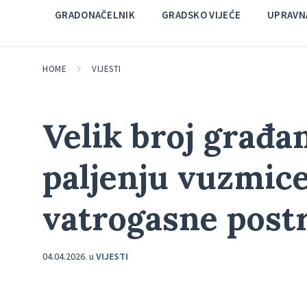
GRADONAČELNIK
GRADSKO VIJEĆE
UPRAVNA
HOME
VIJESTI
Velik broj građa
paljenju vuzmic
vatrogasne post
04.04.2026.
u
VIJESTI