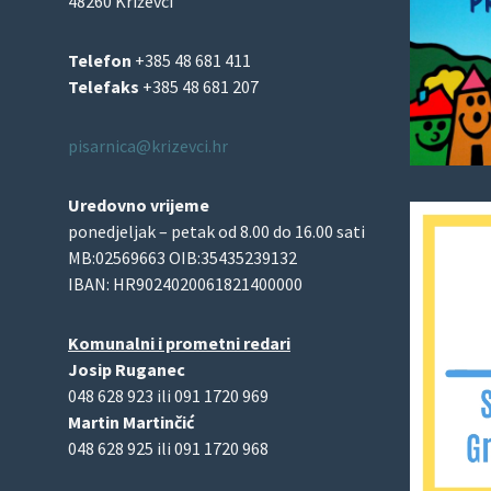
48260 Križevci
Telefon
+385 48 681 411
Telefaks
+385 48 681 207
pisarnica@krizevci.hr
Uredovno vrijeme
ponedjeljak – petak od 8.00 do 16.00 sati
MB:02569663 OIB:35435239132
IBAN: HR9024020061821400000
Komunalni i prometni redari
Josip Ruganec
048 628 923 ili 091 1720 969
Martin Martinčić
048 628 925 ili 091 1720 968