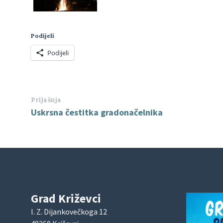
Podijeli
Podijeli
Prijašnja
Uskrsna čestitka gradonačelnika
Grad Križevci
I. Z. Dijankovečkoga 12