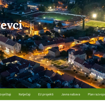
evci
zvještaji
Natječaji
EU projekti
Javna nabava
Plan razvoja