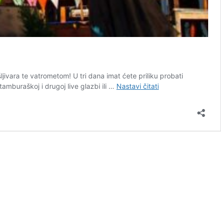
ivara te vatrometom! U tri dana imat ćete priliku probati
53.
tamburaškoj i drugoj live glazbi ili …
Nastavi čitati
Križevačko
veliko
spravišče