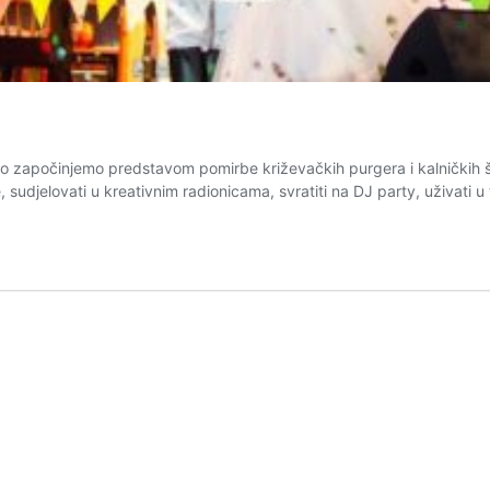
o započinjemo predstavom pomirbe križevačkih purgera i kalničkih šlj
 sudjelovati u kreativnim radionicama, svratiti na DJ party, uživati u 